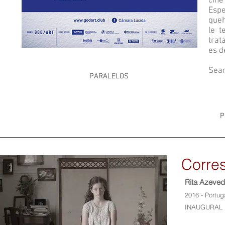
cine
Espe
queh
le t
trat
es de
Sean
PARALELOS
P
Corre
Rita Azeve
2016 - Portug
INAUGURAL