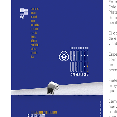
En m
Col
Plat
la m
peri
El o
de e
y sa
Esp
comp
un l
perm
Fiel
proy
que 
Cáma
nuev
real