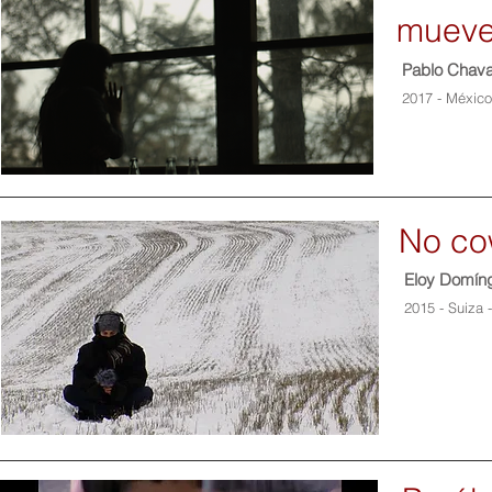
muev
Pablo Chava
2017 - México
No co
Eloy Domín
2015 - Suiza 