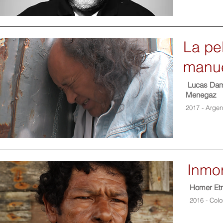
La pe
manu
Lucas Dami
Menegaz
2017 - Argen
Inmor
Homer Et
2016 - Col