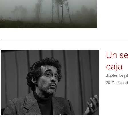
Un se
caja
Javier Izqu
2017 - Ecuad