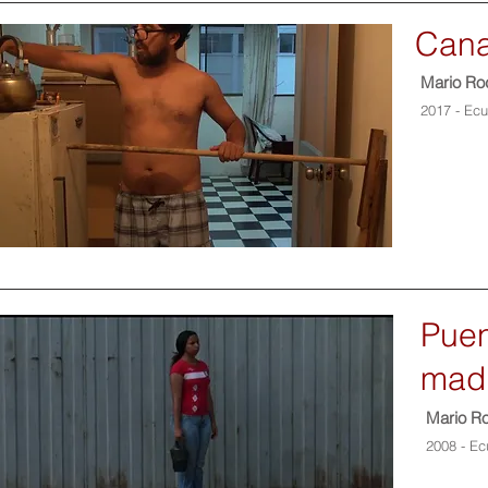
Cana
Mario Ro
2017 - Ecu
Puen
mad
Mario Ro
2008 - Ec