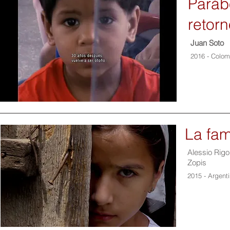
Paráb
retor
Juan Soto
2016 - Colom
La fam
Alessio Rigo
Zopis
2015 - Argent