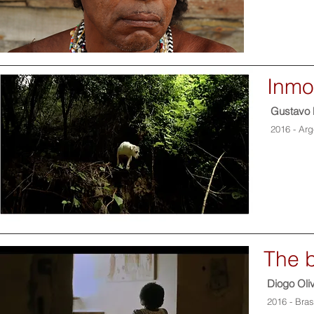
Inmo
Gustavo 
2016 - Arg
The b
Diogo Oliv
2016 - Bras