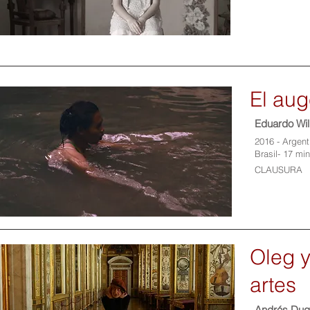
El au
Eduardo Wil
2016 - Argen
Brasil- 17 mi
CLAUSURA
Oleg y
artes
Andrés Duq