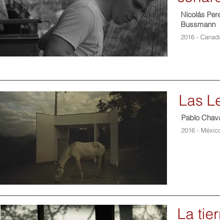
Nicolás Per
Bussmann
2016 - Canad
Las L
Pablo Chav
2016 - Méxic
La tie