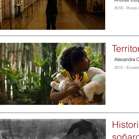
2016 - Rusia 
Territo
Alexandra 
2015 - Ecuado
Histor
soñar