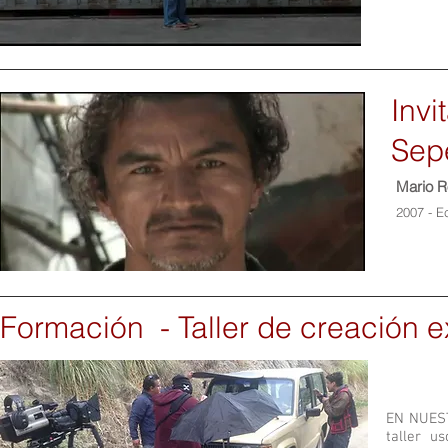
Invi
Sep
Mario R
2007 - E
Formación - Taller de creación e
EN NUEST
taller u