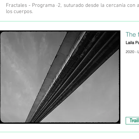
Fractales - Programa ·2, suturado desde la cercanía con a
los cuerpos.
The f
Laila P
2020 - 
Trail