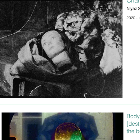
Char
Niyaz 
2020 - I
Body
[dest
the b