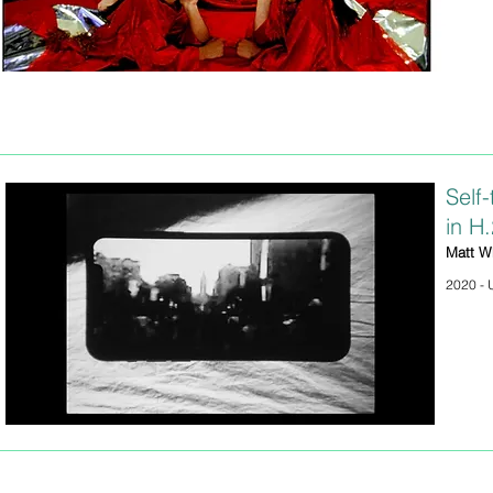
Self-
in H
Matt W
2020 - U