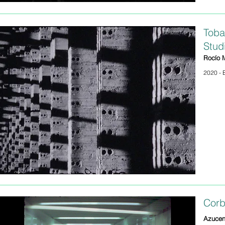
Toba
Stud
Rocío 
2020 - 
Corb
Azucen