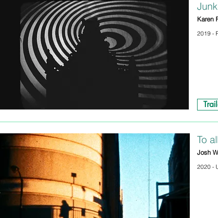
Junk
Karen 
2019 - 
Trail
To al
Josh W
2020 - U