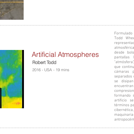
Formulado 
Todd Whee
represent
atmosféric
Artificial Atmospheres
desde bols
pantallas
Robert Todd
"atmósfera"
que contin
2016 - USA - 19 mins
cámaras p
separados 
se disipa
encuentran
compresion
formando s
artificio 
términos pa
cibernétic
maquinaria
antropocént