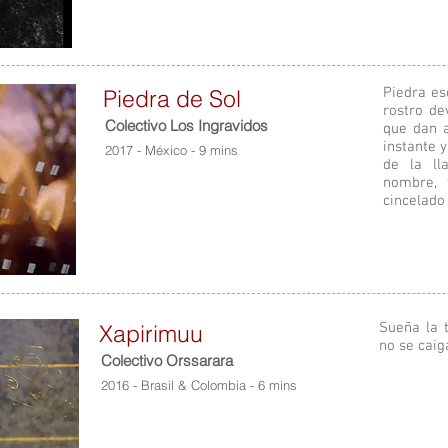
Piedra de Sol
Piedra es
rostro de
Colectivo Los Ingravidos
que dan 
instante y
2017 - México - 9 mins
de la ll
nombre, 
cincelado 
Xapirimuu
Sueña la t
no se caig
Colectivo Orssarara
2016 - Brasil & Colombia - 6 mins