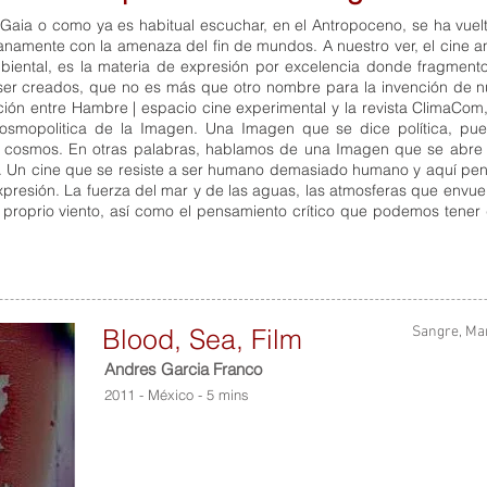
Gaia o como ya es habitual escuchar, en el Antropoceno, se ha vuelt
ianamente con la amenaza del fin de mundos. A nuestro ver, el cine a
ambiental, es la materia de expresión por excelencia donde fragmen
er creados, que no es más que otro nombre para la invención de n
ión entre Hambre | espacio cine experimental y la revista ClimaCom
osmopolitica de la Imagen. Una Imagen que se dice política, pues
l cosmos. En otras palabras, hablamos de una Imagen que se abre 
. Un cine que se resiste a ser humano demasiado humano y aquí pe
esión. La fuerza del mar y de las aguas, las atmosferas que envuelv
 proprio viento, así como el pensamiento crítico que podemos tener 
Blood, Sea, Film
Sangre, Ma
Andres Garcia Franco
2011 - México - 5 mins