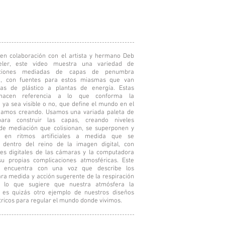
en colaboración con el artista y hermano Deb
ler, este video muestra una variedad de
aciones mediadas de capas de penumbra
a, con fuentes para estos miasmas que van
as de plástico a plantas de energía. Estas
 hacen referencia a lo que conforma la
, ya sea visible o no, que define el mundo en el
uamos creando. Usamos una variada paleta de
ara construir las capas, creando niveles
de mediación que colisionan, se superponen y
n en ritmos artificiales a medida que se
 dentro del reino de la imagen digital, con
es digitales de las cámaras y la computadora
u propias complicaciones atmosféricas. Este
se encuentra con una voz que describe los
ra medida y acción sugerente de la respiración
a, lo que sugiere que nuestra atmósfera la
 es quizás otro ejemplo de nuestros diseños
ricos para regular el mundo donde vivimos.