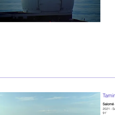
Tami
Salomé 
2021 - S
91’