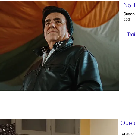
No T
Susan
2021 - 
Trai
Qué 
Ignacio 