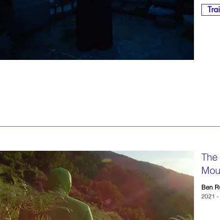
Trai
The 
Mou
Ben R
2021 -