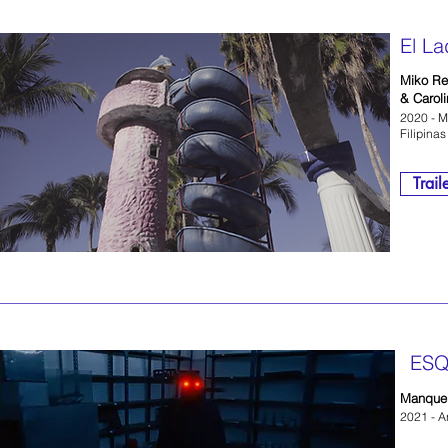
El La
Miko Re
& Caroli
2020 - M
Filipinas
Trail
ESQ
Manque
2021 - A