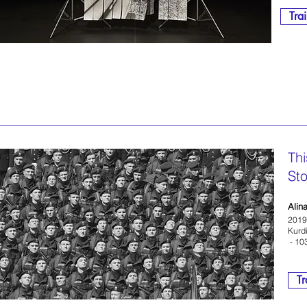
Trai
Thi
St
Alin
2019 
Kurdi
- 10
Tr