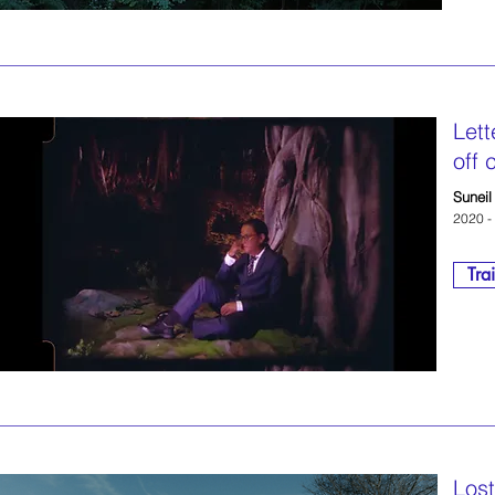
Lett
off 
Suneil
2020 -
Trai
Lost