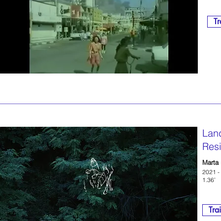
Tr
Lan
Res
Marta
2021 - 
1.36’
Trai