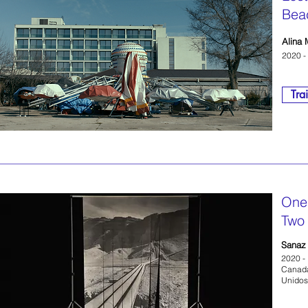
Bea
Alina
2020 -
Trai
One
Two 
Sanaz 
2020 -
Canadá
Unidos/