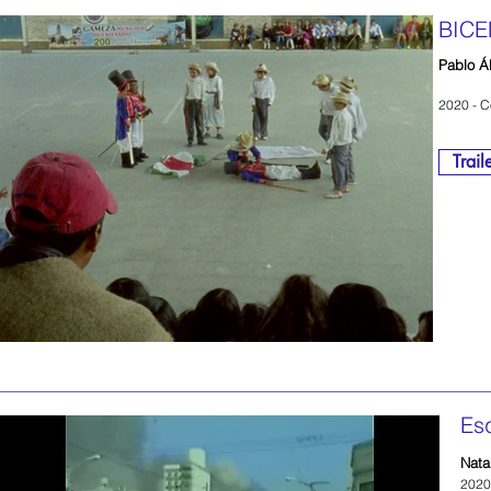
BICE
Pablo Á
2020 - C
Trail
Esq
Nata
2020 