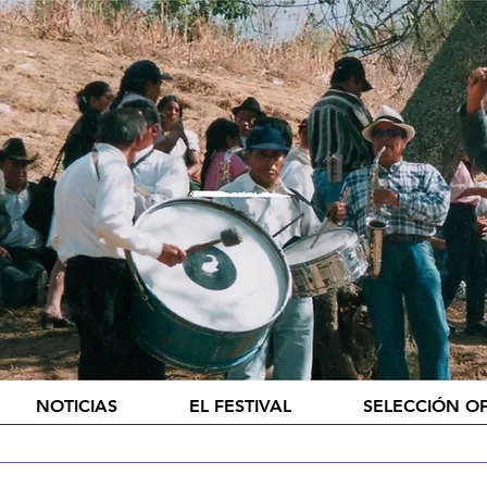
NOTICIAS
EL FESTIVAL
SELECCIÓN OF