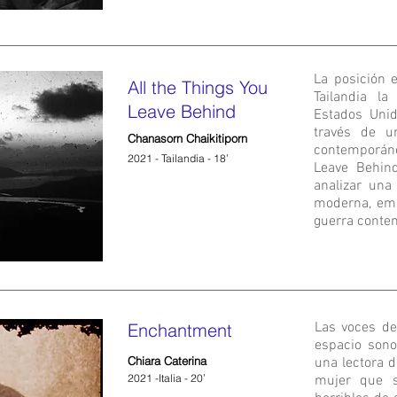
La posición e
All the Things You
Tailandia la
Leave Behind
Estados Unid
través de 
Chanasorn Chaikitiporn
contemporáne
2021 - Tailandia - 18’
Leave Behind
analizar una
moderna, emb
guerra conte
Enchantment
Las voces de
espacio sono
Chiara Caterina
una lectora d
2021 -Italia - 20’
mujer que s