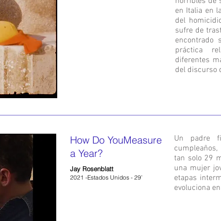
horribles de 
en Italia en
del homicidi
sufre de tra
encontrado 
práctica re
diferentes ma
del discurso 
How Do YouMeasure
Un padre f
cumpleaños, 
a Year?
tan solo 29 
una mujer jo
Jay Rosenblatt
etapas interm
2021 -Estados Unidos - 29’
evoluciona en