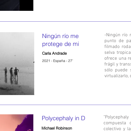
Ningún río me
-Ningún río
punto de pa
protege de mi
filmado roda
selva tropic
Carla Andrade
ofrece una r
2021 - España - 27'
frágil y tran
sólo puede s
virtualizarlo, 
Polycephaly in D
"Polycephaly
compuesta d
Michael Robinson
colectivo y l