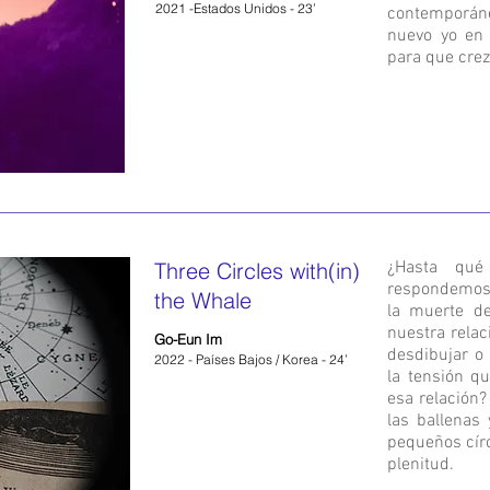
2021 -Estados Unidos - 23’
contemporáne
nuevo yo en
para que crez
Three Circles with(in)
¿Hasta qué
respondemos a
the Whale
la muerte d
nuestra relac
Go-Eun Im
desdibujar o 
2022 - Países Bajos / Korea - 24’
la tensión qu
esa relación?
las ballenas
pequeños círc
plenitud.