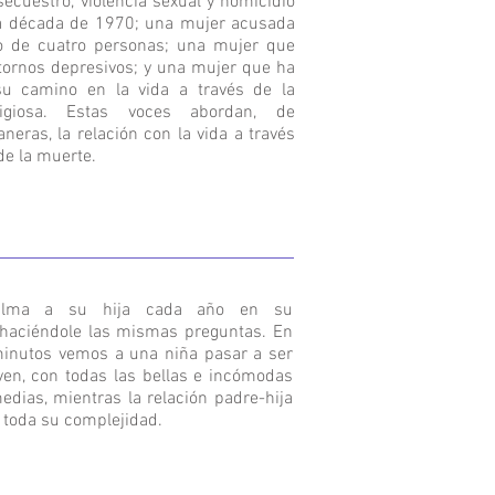
secuestro, violencia sexual y homicidio
 la década de 1970; una mujer acusada
o de cuatro personas; una mujer que
stornos depresivos; y una mujer que ha
su camino en la vida a través de la
ligiosa. Estas voces abordan, de
neras, la relación con la vida a través
de la muerte.
ilma a su hija cada año en su
haciéndole las mismas preguntas. En
minutos vemos a una niña pasar a ser
ven, con todas las bellas e incómodas
edias, mientras la relación padre-hija
 toda su complejidad.