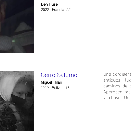
Ben Rusell
2022 - Francia- 22’
Cerro Saturno
Una cordiller
antiguos lu
Miguel Hilari
caminos de ti
2022 - Bolivia - 13’
Aparecen ros
y la lluvia. U