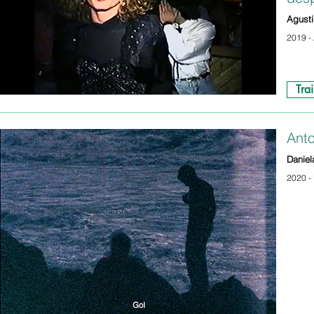
Agust
2019 -
Trai
Anto
Daniel
2020 -