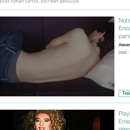
Ellas filman cartas, escriben películas.
Nota
Enc
part
Alexan
2020 - 
Trai
Pla
Ens
des