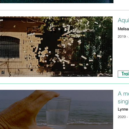
Aquí
Melisa
2019 - 
Trai
A m
sing
Lynne
2020 - 