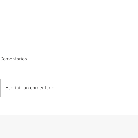
Comentarios
Escribir un comentario...
Remendar la memoria: Sobre
La mentira es s
Zinzindurrunkarratz
forma de decir
Mexican Bretze