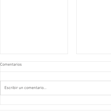
Comentarios
Escribir un comentario...
Remendar la memoria: Sobre
La mentira es s
Zinzindurrunkarratz
forma de decir
Mexican Bretze