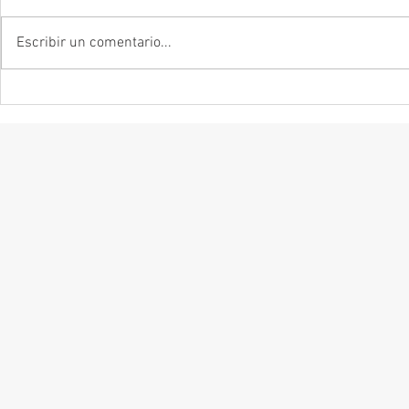
Escribir un comentario...
Remendar la memoria: Sobre
La mentira es s
Zinzindurrunkarratz
forma de decir
Mexican Bretze